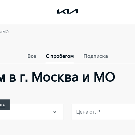
 и МО
Все
С пробегом
Подписка
м в г. Москва и МО
ить
Цена от, ₽