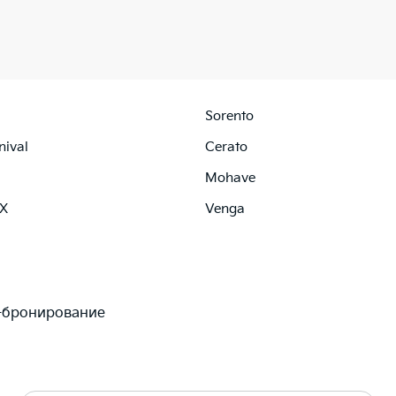
Sorento
nival
Cerato
Mohave
 X
Venga
-бронирование