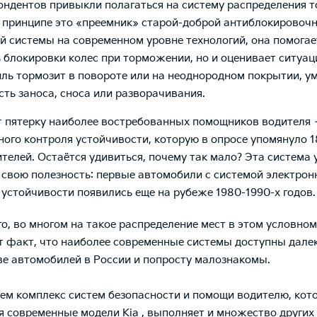
ондентов привыкли полагаться на систему распределения 
В принципе это «преемник» старой-доброй антиблокировоч
й системы на современном уровне технологий, она помогае
 блокировки колес при торможении, но и оценивает ситуац
ль тормозит в повороте или на неоднородном покрытии, у
сть заноса, сноса или разворачивания.
 пятерку наиболее востребованных помощников водителя 
ного контроля устойчивости, которую в опросе упомянуло 
телей. Остаётся удивиться, почему так мало? Эта система
 свою полезность: первые автомобили с системой электрон
 устойчивости появились еще на рубеже 1980-1990-х годов.
го, во многом на такое распределение мест в этом условном
т факт, что наиболее современные системы доступны далек
е автомобилей в России и попросту малознакомы.
ем комплекс систем безопасности и помощи водителю, ко
ся
современные модели Kia
, выполняет и множество других