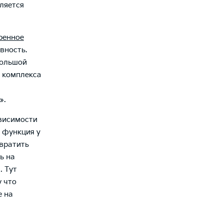
вляется
ренное
вность.
большой
м комплекса
».
ависимости
о функция у
твратить
ь на
. Тут
у что
е на