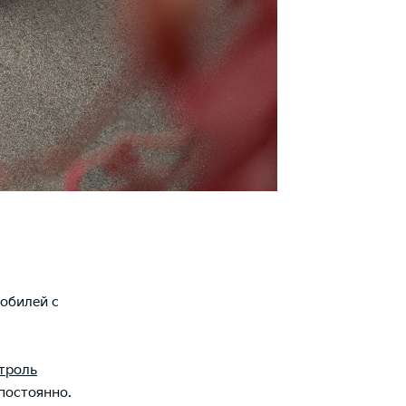
обилей с
троль
постоянно.