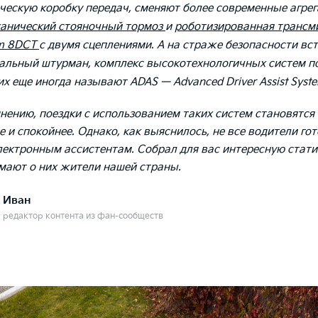
ческую коробку передач, сменяют более современные агрег
ханический стояночный тормоз
и
роботизированная трансм
am 8DCT
с двумя сцеплениями. А на страже безопасности вс
альный штурман, комплекс высокотехнологичных систем 
их еще иногда называют ADAS — Advanced Driver Assist Syst
нению, поездки с использованием таких систем становятся
 и спокойнее. Однако, как выяснилось, не все водители го
лектронным ассистентам. Собрал для вас интересную стати
умают о них жители нашей страны.
Иван
редактор контента из фан-сообществ