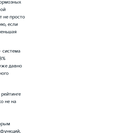
тормозных
ной
т не просто
ию, если
меньшая
– система
18%
 уже давно
ного
 рейтинге
о не на
торым
 функций,