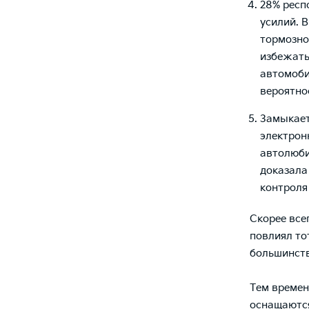
28% респ
усилий. 
тормозно
избежать
автомоби
вероятно
Замыкает
электрон
автолюби
доказала
контроля
Скорее все
повлиял то
большинств
Тем времен
оснащают