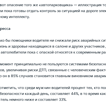
 вот опасение того же «автопарковщика» — иллюстрация тог
ли пока готовы отдать контроль за ситуацией на дороге эле
ному интеллекту.
гресса
ько бы помощники водителя ни снижали риск аварийных си
изнь и здоровье находящихся в салоне и других участников
 автолюбители пока с опаской относятся к современным ра
момент принципиально не пользуются системами безопасн
ов, увеличивая риски ДТП, связанные с человеческим факт
о он в 85% случаев становится главным виновником аварии
отметить, что среди мужчин-водителей процент тех, кто по
безопасности каждый день, составляет 44%, в то время ка
атель немного ниже и составляет 33%.