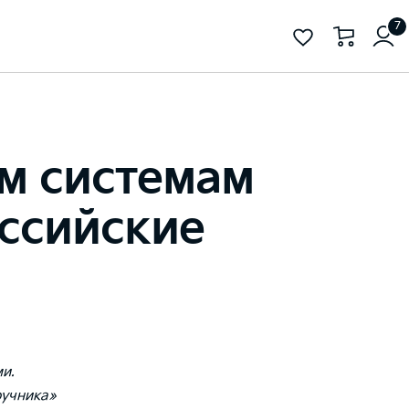
7
им системам
ссийские
и.
ручника»