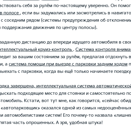
вствовать себя за рулём по-настоящему уверенно. Он помог
в полосе
, если вы задумались или засмотрелись в навигат
 с соседним рядом (системы предупреждения об отклонени
 поддержания движения по центру полосы).
заданную дистанцию до впереди идущего автомобиля в сво
нтеллектуальный круиз-контроль
.
Система контроля внима
едит за вашим состоянием за рулём, предлагая отдохнуть 
и, а
система помощи при выезде с парковки задним ходом
п
выехать с парковки, когда вы ещё только начинаете поездку
ездка завершена, интеллектуальная система автоматическо
ыскать подходящее место для стоянки и самостоятельно п
томобиль. Кстати, вот тут мне, как говорится, «сейчас оби
 «автопарковщик» оказался одной из самых недооценённы
и автомобилистами систем! Его почему-то назвала «лишне
пятая часть опрошенных. А зря, удобная штука!