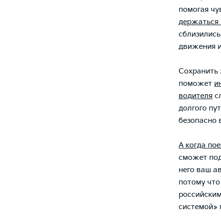
помогая чу
держаться 
сблизились
движения и
Сохранить 
поможет
и
водителя
сл
долгого пут
безопасно 
А когда по
сможет под
него ваш ав
потому что
российским
системой» 