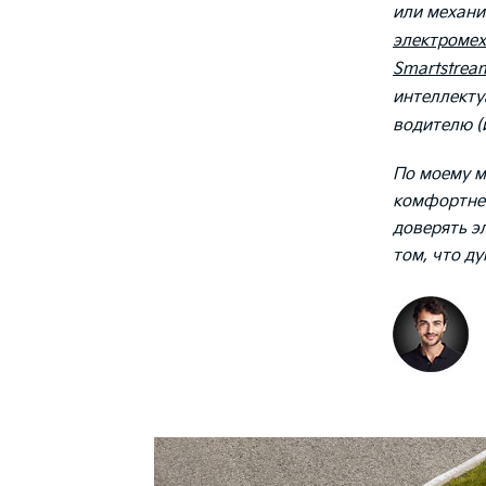
или механи
электроме
Smartstre
интеллекту
водителю (
По моему м
комфортнее
доверять э
том, что д