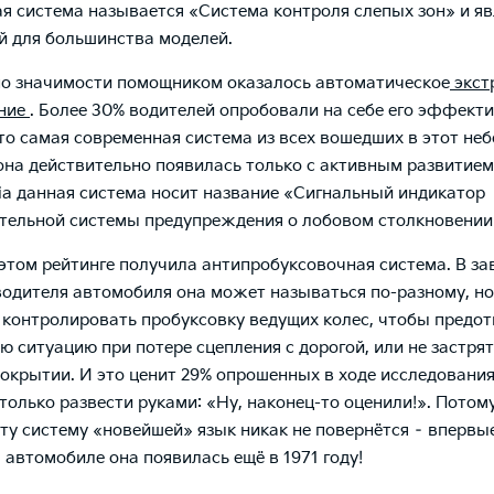
кая система называется «Система контроля слепых зон» и я
й для большинства моделей.
о значимости помощником оказалось автоматическое
экст
ние
. Более 30% водителей опробовали на себе его эффекти
это самая современная система из всех вошедших в этот не
 она действительно появилась только с активным развитие
Kia данная система носит название «Сигнальный индикатор
тельной системы предупреждения о лобовом столкновении
 этом рейтинге получила антипробуксовочная система. В з
водителя автомобиля она может называться по-разному
, н
: контролировать пробуксовку ведущих колес, чтобы предо
ю ситуацию при потере сцепления с дорогой, или не застрят
окрытии. И это ценит
29% опрошенных в ходе исследования
только развести руками: «Ну, наконец-то оценили!». Потом
эту систему «новейшей» язык никак не повернётся – впервы
 автомобиле она появилась ещё в 1971 году!