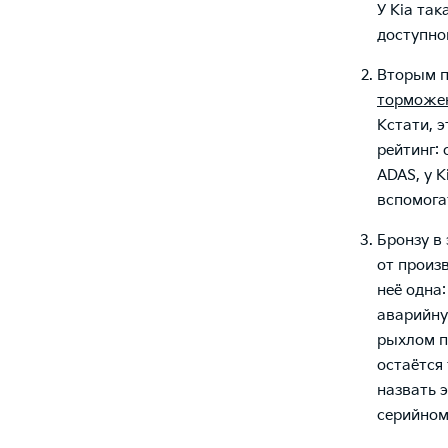
У Kia та
доступно
Вторым п
торможе
Кстати, 
рейтинг:
ADAS, у 
вспомога
Бронзу в
от произ
неё одна
аварийну
рыхлом п
остаётся 
назвать 
серийном