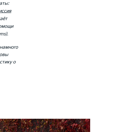
аты:
иссия
таёт
помощи
ems).
 намного
товы
стику о