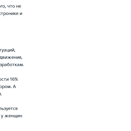
о, что не
ктронике и
туаций,
 движения,
зработкам.
ости 16%
ором. А
.
льзуется
к у женщин