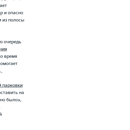
ает
ор и опасно
и из полосы
ю очередь
ния
во время
омогает
.
й парковки
оставить на
дно было»,
х
й