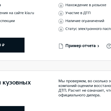
а
Нахождение в розыске
ния на сайте kia.ru
Участие в ДТП
нспекции
Наличие ограничений
Статус электронного пас
0 ₽
Пример отчета
Мы проверяем, во сколько 
м кузовных
компаний оценили восстано
ДТП. Расчет не означает, ч
официального дилера.