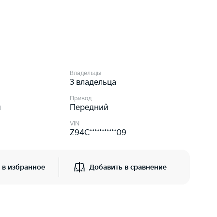
Владельцы
3 владельца
Привод
я
Передний
VIN
Z94C***********09
 в избранное
Добавить в сравнение