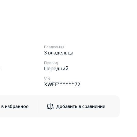
Владельцы
3 владельца
Привод
я
Передний
VIN
XWEF***********72
 в избранное
Добавить в сравнение