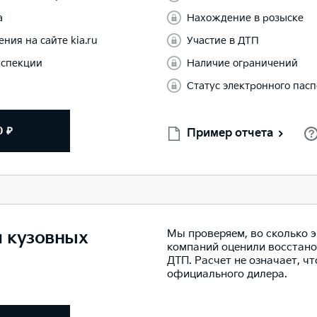
а
Нахождение в розыске
ния на сайте kia.ru
Участие в ДТП
нспекции
Наличие ограничений
Статус электронного пас
0 ₽
Пример отчета
Мы проверяем, во сколько 
м кузовных
компаний оценили восстано
ДТП. Расчет не означает, ч
официального дилера.