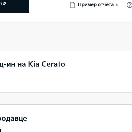
0 ₽
Пример отчета
д-ин на Kia Cerato
родавце
й