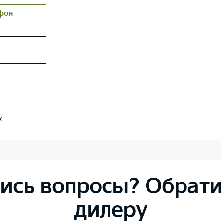
фон
х
ись вопросы? Обрати
дилеру