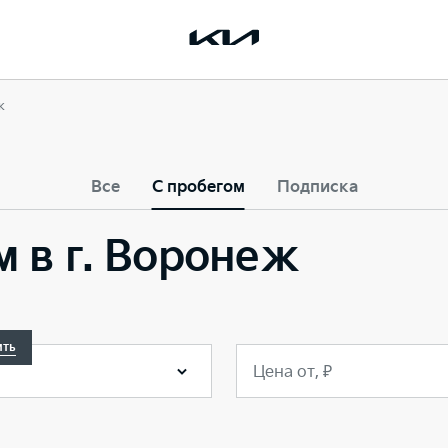
ж
Все
С пробегом
Подписка
м в г. Воронеж
ить
Цена от, ₽