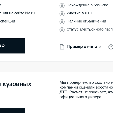
а
Нахождение в розыске
ния на сайте kia.ru
Участие в ДТП
нспекции
Наличие ограничений
Статус электронного пас
0 ₽
Пример отчета
Мы проверяем, во сколько 
м кузовных
компаний оценили восстано
ДТП. Расчет не означает, ч
официального дилера.