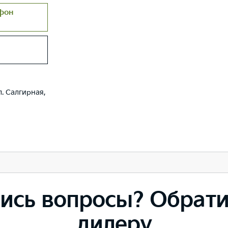
фон
. Салгирная,
ись вопросы? Обрати
дилеру