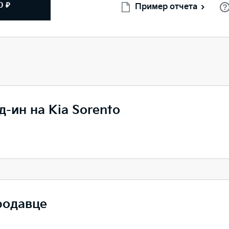
0 ₽
Пример отчета
д-ин на Kia Sorento
родавце