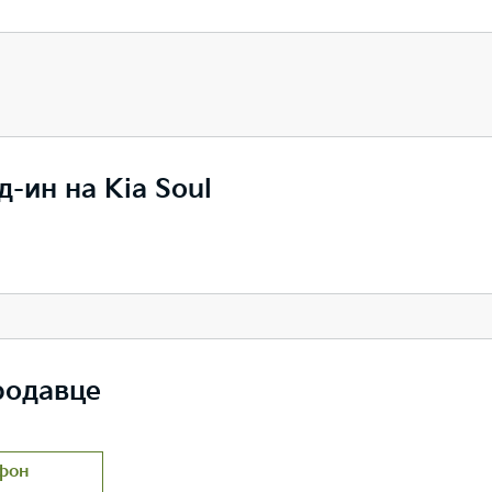
-ин на Kia Soul
родавце
фон