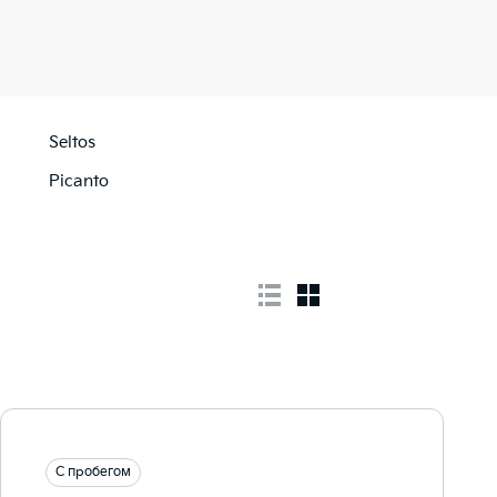
Seltos
Picanto
С пробегом