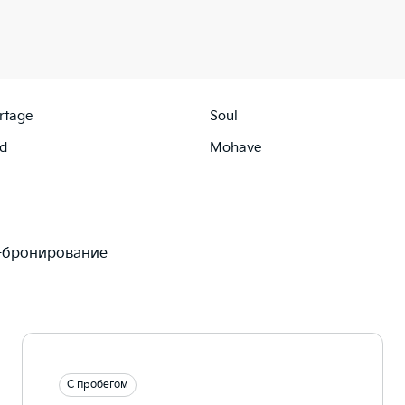
rtage
Soul
d
Mohave
-бронирование
С пробегом