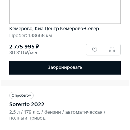
Кемерово, Киа Центр Кемерово-Север
Пробег: 138668 км
2 775 995 ₽
30 310 ₽/мес
Забронировать
С пробегом
Sorento 2022
2.5 л / 179 л.c. / бензин / автоматическая /
полный привод