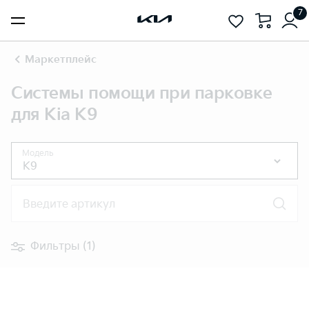
7
Маркетплейс
Системы помощи при парковке
для Kia K9
Модель
K9
Введите артикул
Фильтры (1)