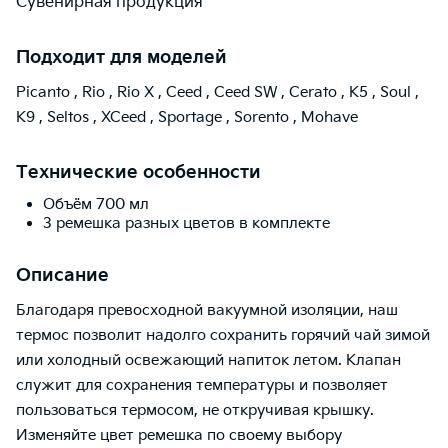
Сувенирная продукция
Подходит для моделей
Picanto
,
Rio
,
Rio X
,
Ceed
,
Ceed SW
,
Cerato
,
K5
,
Soul
,
K9
,
Seltos
,
XCeed
,
Sportage
,
Sorento
,
Mohave
Технические особенности
Объём 700 мл
3 ремешка разных цветов в комплекте
Описание
Благодаря превосходной вакуумной изоляции, наш
термос позволит надолго сохранить горячий чай зимой
или холодный освежающий напиток летом. Клапан
служит для сохранения температуры и позволяет
пользоваться термосом, не откручивая крышку.
Изменяйте цвет ремешка по своему выбору