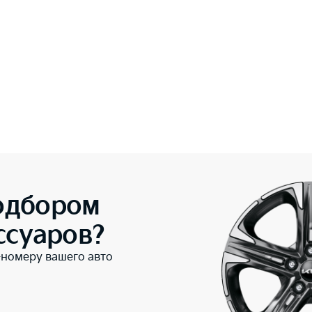
одбором
ссуаров?
-номеру вашего авто