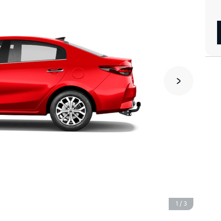
1
/
3