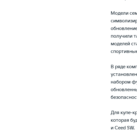
Модели сем
символизир
обновление
получили т
моделей ст
спортивные
В ряде ком
установлен
набором фу
обновленны
безопаснос
Для купе-к
которая бу
и Ceed SW.