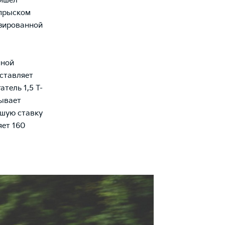
ришел
впрыском
изированной
нной
ставляет
тель 1,5 T-
тывает
ьшую ставку
яет 160