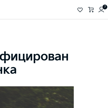
7
ифицирован
нка