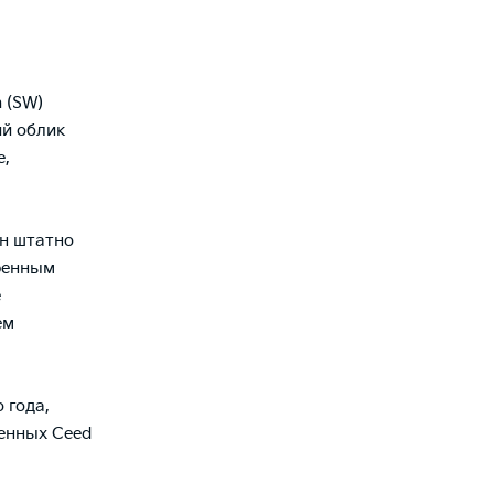
 (SW)
ий облик
е,
ен штатно
ренным
е
ем
 года,
енных Ceed