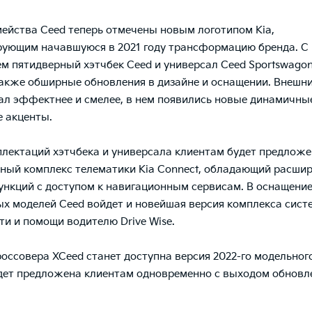
ейства Ceed теперь отмечены новым логотипом Kia,
ующим начавшуюся в 2021 году трансформацию бренда. С
м пятидверный хэтчбек Ceed и универсал Ceed Sportswagon
акже обширные обновления в дизайне и оснащении. Внешн
ал эффектнее и смелее, в нем появились новые динамичны
 акценты.
плектаций хэтчбека и универсала клиентам будет предлож
ный комплекс телематики Kia Connect, обладающий расши
нкций с доступом к навигационным сервисам. В оснащени
х моделей Ceed войдет и новейшая версия комплекса сист
ти и помощи водителю Drive Wise.
россовера XCeed станет доступна версия 2022-го модельного
дет предложена клиентам одновременно с выходом обновл