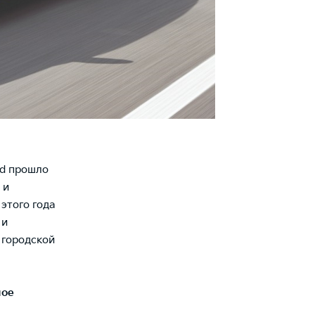
ed прошло
 и
этого года
 и
 городской
ное