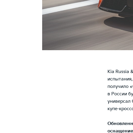
Kia Russia
испытания,
получило «
в России б
универсал 
купе-кросс
Обновлен
оснащени