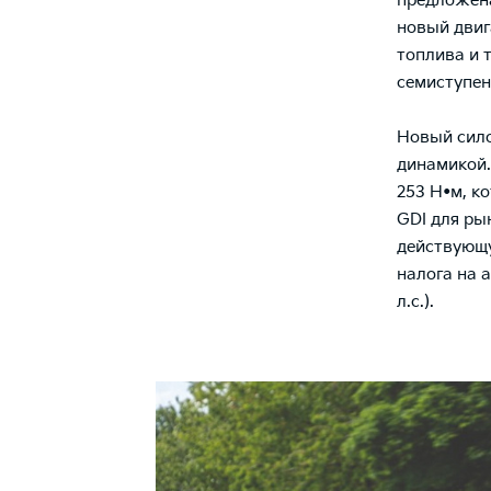
предложена
новый двиг
топлива и 
семиступен
Новый сило
динамикой.
253 Н•м, ко
GDI для ры
действующу
налога на 
л.с.).