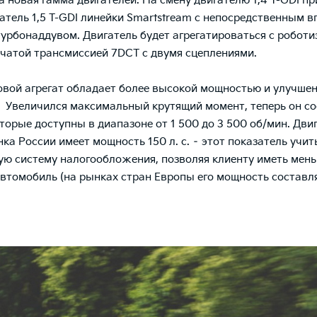
 новая гамма двигателей. На смену двигателю 1,4 T-GDI п
атель 1,5 T-GDI линейки Smartstream с непосредственным 
турбонаддувом. Двигатель будет агрегатироваться с робот
чатой трансмиссией 7DCT с двумя сцеплениями.
вой агрегат обладает более высокой мощностью и улучше
 Увеличился максимальный крутящий момент, теперь он со
торые доступны в диапазоне от 1 500 до 3 500 об/мин. Двига
нка России имеет мощность 150 л. с. – этот показатель учи
ю систему налогообложения, позволяя клиенту иметь мен
автомобиль (на рынках стран Европы его мощность составл