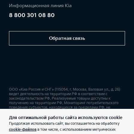
Информационная линия Kia
8 800 301 08 80
Обратная связь
ООО «Киа Россия и СНГ» (115054, г. Москва, Валовая ул., д. 26)
ведет деятельность на территории РФ в соответствии с
законодательством РФ. Реализуемые товары доступны к
получению на территории РФ. Мониторинг потребительского
поведения субъектов, находящихся за пределами РФ, не
ведется. Информация о соответствующих моделях и
комплектациях и их наличии, ценах, возможных выгодах и
Для оптимальной работы сайта используются cookie
условиях приобретения доступна у дилеров Kia. Товар
Продолжая использовать сайт, вы соглашаетесь на обработку
сертифицирован. Не является публичной офертой.
cookie-файлов
в том числе, с использованием метрических