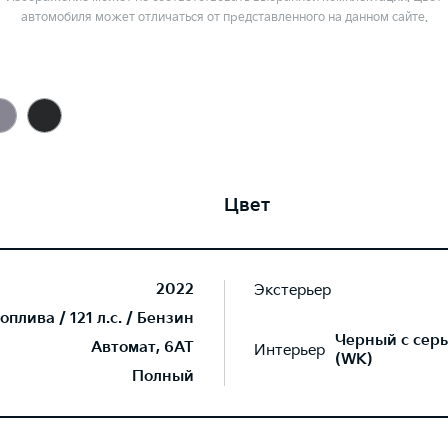
автомобиля может отличаться от представленного на данном сайте.
Цвет
2022
Экстерьер
плива / 121 л.с. / Бензин
Черный с серы
Автомат, 6AT
Интерьер
(WK)
Полный