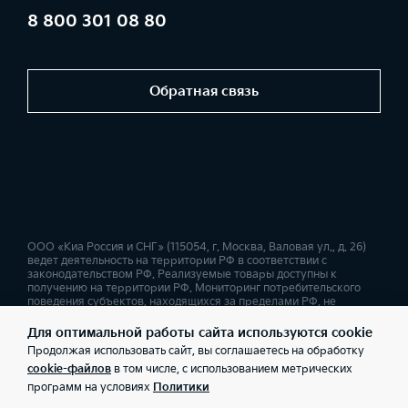
8 800 301 08 80
Обратная связь
ООО «Киа Россия и СНГ» (115054, г. Москва, Валовая ул., д. 26)
ведет деятельность на территории РФ в соответствии с
законодательством РФ. Реализуемые товары доступны к
получению на территории РФ. Мониторинг потребительского
поведения субъектов, находящихся за пределами РФ, не
ведется. Информация о соответствующих моделях и
комплектациях и их наличии, ценах, возможных выгодах и
Для оптимальной работы сайта используются cookie
условиях приобретения доступна у дилеров Kia. Товар
Продолжая использовать сайт, вы соглашаетесь на обработку
сертифицирован. Не является публичной офертой.
cookie-файлов
в том числе, с использованием метрических
программ на условиях
Политики
Правовая информация
Обработка персональных данных