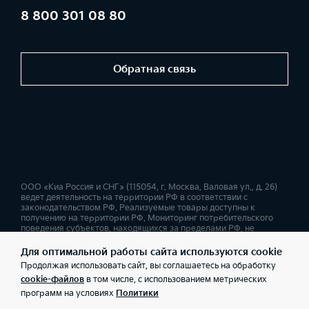
8 800 301 08 80
Обратная связь
ООО «Киа Россия и СНГ» (115054, г. Москва, Валовая ул., д. 26)
ведет деятельность на территории РФ в соответствии с
законодательством РФ. Реализуемые товары доступны к
получению на территории РФ. Мониторинг потребительского
поведения субъектов, находящихся за пределами РФ, не
ведется. Информация о соответствующих моделях и
комплектациях и их наличии, ценах, возможных выгодах и
Для оптимальной работы сайта используются cookie
условиях приобретения доступна у дилеров Kia. Товар
Продолжая использовать сайт, вы соглашаетесь на обработку
сертифицирован. Не является публичной офертой.
cookie-файлов
в том числе, с использованием метрических
программ на условиях
Политики
Правовая информация
Обработка персональных данных