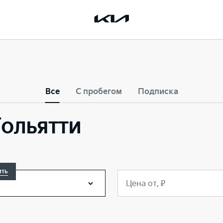
Все
С пробегом
Подписка
Тольятти
ить
Цена от, ₽