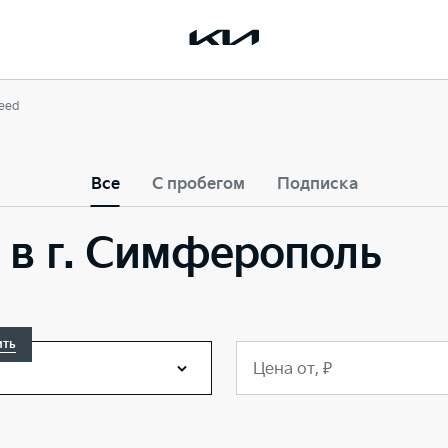
eed
Все
С пробегом
Подписка
4 в г. Симферополь
ить
Цена от, ₽