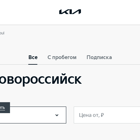
oul
Все
С пробегом
Подписка
 Новороссийск
ить
Цена от, ₽