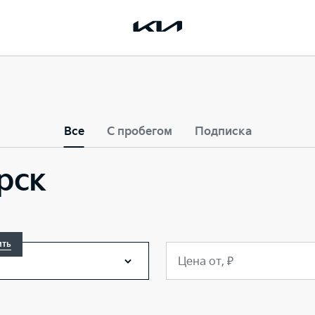
Все
С пробегом
Подписка
урск
ить
Цена от, ₽