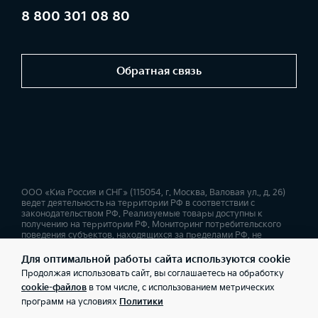
8 800 301 08 80
Обратная связь
ООО «Киа Россия и СНГ» (115054, г. Москва, Валовая ул., д. 26)
ведет деятельность на территории РФ в соответствии с
законодательством РФ. Реализуемые товары доступны к
получению на территории РФ. Мониторинг потребительского
поведения субъектов, находящихся за пределами РФ, не
ведется. Информация о соответствующих моделях и
комплектациях и их наличии, ценах, возможных выгодах и
Для оптимальной работы сайта используются cookie
условиях приобретения доступна у дилеров Kia. Товар
Продолжая использовать сайт, вы соглашаетесь на обработку
сертифицирован. Не является публичной офертой.
cookie-файлов
в том числе, с использованием метрических
программ на условиях
Политики
Правовая информация
Обработка персональных данных