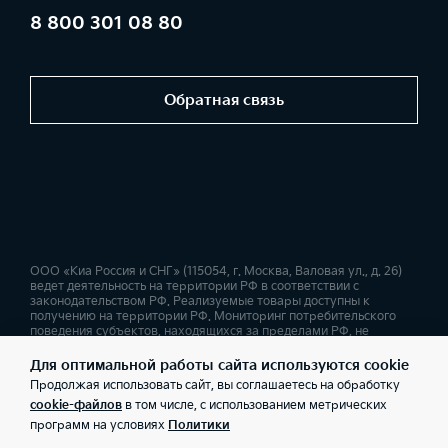
8 800 301 08 80
Обратная связь
ООО «Киа Россия и СНГ» (115054, г. Москва, Валовая ул., д. 26)
ведет деятельность на территории РФ в соответствии с
законодательством РФ. Реализуемые товары доступны к
получению на территории РФ. Мониторинг потребительского
поведения субъектов, находящихся за пределами РФ, не
ведется. Информация о соответствующих моделях и
комплектациях и их наличии, ценах, возможных выгодах и
Для оптимальной работы сайта используются cookie
условиях приобретения доступна у дилеров Kia. Товар
Продолжая использовать сайт, вы соглашаетесь на обработку
сертифицирован. Не является публичной офертой.
cookie-файлов
в том числе, с использованием метрических
программ на условиях
Политики
Правовая информация
Обработка персональных данных