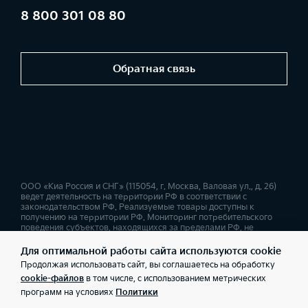
8 800 301 08 80
Обратная связь
ООО «Киа Россия и СНГ» (115054, г. Москва, Валовая ул., д. 26)
ведет деятельность на территории РФ в соответствии с
законодательством РФ. Реализуемые товары доступны к
получению на территории РФ. Мониторинг потребительского
поведения субъектов, находящихся за пределами РФ, не
ведется. Информация о соответствующих моделях и
комплектациях и их наличии, ценах, возможных выгодах и
Для оптимальной работы сайта используются cookie
условиях приобретения доступна у дилеров Kia. Товар
Продолжая использовать сайт, вы соглашаетесь на обработку
сертифицирован. Не является публичной офертой.
cookie-файлов
в том числе, с использованием метрических
программ на условиях
Политики
Правовая информация
Обработка персональных данных