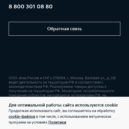
8 800 301 08 80
Обратная связь
ООО «Киа Россия и СНГ» (115054, г. Москва, Валовая ул., д. 26)
ведет деятельность на территории РФ в соответствии с
законодательством РФ. Реализуемые товары доступны к
получению на территории РФ. Мониторинг потребительского
поведения субъектов, находящихся за пределами РФ, не
ведется. Информация о соответствующих моделях и
комплектациях и их наличии, ценах, возможных выгодах и
Для оптимальной работы сайта используются cookie
условиях приобретения доступна у дилеров Kia. Товар
Продолжая использовать сайт, вы соглашаетесь на обработку
сертифицирован. Не является публичной офертой.
cookie-файлов
в том числе, с использованием метрических
программ на условиях
Политики
Правовая информация
Обработка персональных данных